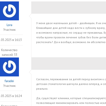
У меня двое маленьких детей – двойняшек. Я их оч
Lora
ближайшие дни детей надо вести к зубному врачу, 
Участник
и возможно напрасные, но сердцу не прикажешь. Б
чтобы врачи провели лечение зубов без боли детям
.05.2025 в 16:13
распознать? Да и вообще, возможно ли абсолютно
Количество
записей: 33
Согласен, переживания за детей перед визитом к с
faradei
детская стоматология шагнула далеко вперед, и с
Участник
реально.
.05.2025 в 16:24
Да, существуют клиники, которые специализируютс
позволяющие минимизировать или полностью исклю