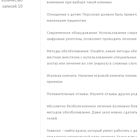
Количество
внимание при выборе такой клиники:
записей: 10
Отношение к детям: Персонал должен быть привет
маленьким пациентам.
Современное оборудование: Использование соврем
цифровые рентгены, позволяет проводить лечение
Методы обезболивания: Узнайте, какие методы обе
местная анестезия с использованием специальных 
азота) или лечение во сне (наркоз) в сложных случ
Игровая комната: Наличие игровой комнаты поможе
приемом.
Положительные отзывы: Изучите отзывы других род
Абсолютно безболезненное лечение возможно бла
методов обезболивания. Даже укол можно сделат
гелей.
Главное – найти врача, который умеет работать с 
предложит оптимальный план лечения. Удачи вам