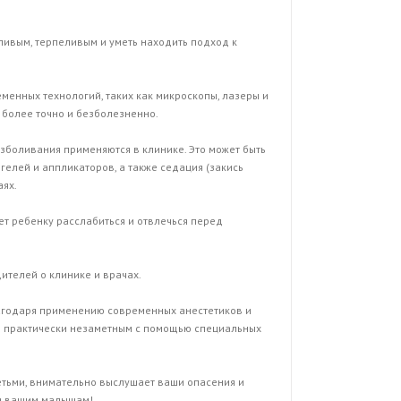
ливым, терпеливым и уметь находить подход к
енных технологий, таких как микроскопы, лазеры и
 более точно и безболезненно.
зболивания применяются в клинике. Это может быть
гелей и аппликаторов, а также седация (закись
аях.
т ребенку расслабиться и отвлечься перед
ителей о клинике и врачах.
годаря применению современных анестетиков и
ь практически незаметным с помощью специальных
детьми, внимательно выслушает ваши опасения и
 и вашим малышам!