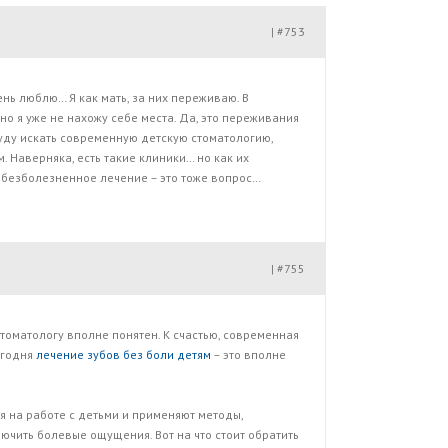
#753
|
ень люблю… Я как мать, за них переживаю. В
но я уже не нахожу себе места. Да, это переживания
уду искать современную детскую стоматологию,
. Наверняка, есть такие клиники… но как их
 безболезненное лечение – это тоже вопрос…
#755
|
томатологу вполне понятен. К счастью, современная
егодня
лечение зубов без боли детям
– это вполне
я на работе с детьми и применяют методы,
чить болевые ощущения. Вот на что стоит обратить