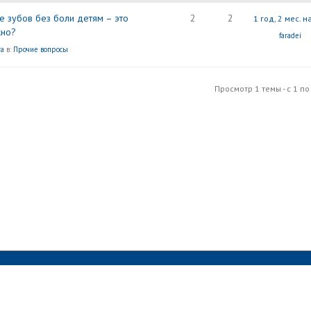
е зубов без боли детям – это
2
2
1 год, 2 мес. 
но?
faradei
ra
в:
Прочие вопросы
Просмотр 1 темы - с 1 по 