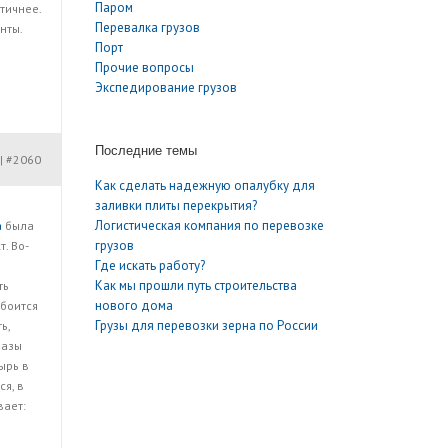
Паром
тичнее.
Перевалка грузов
нты.
Порт
Прочие вопросы
Экспедирование грузов
Последние темы
#2060
|
Как сделать надежную опалубку для
заливки плиты перекрытия?
Логистическая компания по перевозке
а
была
грузов
. Во-
Где искать работу?
Как мы прошли путь строительства
ть
нового дома
 боится
Грузы для перевозки зерна по России
ь,
разы
ырь в
я, в
вает: