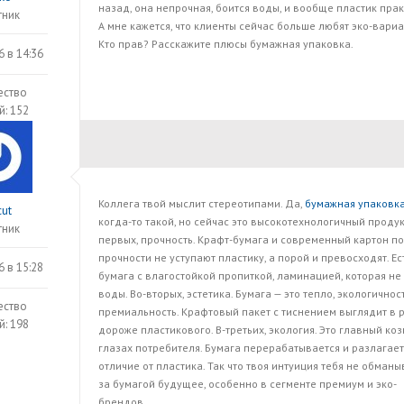
назад, она непрочная, боится воды, и вообще пластик прак
тник
А мне кажется, что клиенты сейчас больше любят эко-вариа
Кто прав? Расскажите плюсы бумажная упаковка.
6 в 14:36
ество
й: 152
Коллега твой мыслит стереотипами. Да,
бумажная упаковк
cut
когда-то такой, но сейчас это высокотехнологичный продукт
тник
первых, прочность. Крафт-бумага и современный картон по
прочности не уступают пластику, а порой и превосходят. Ес
6 в 15:28
бумага с влагостойкой пропиткой, ламинацией, которая не
воды. Во-вторых, эстетика. Бумага — это тепло, экологичност
ество
премиальность. Крафтовый пакет с тиснением выглядит в 
й: 198
дороже пластикового. В-третьих, экология. Это главный коз
глазах потребителя. Бумага перерабатывается и разлагаетс
отличие от пластика. Так что твоя интуиция тебя не обманы
за бумагой будущее, особенно в сегменте премиум и эко-
брендов.