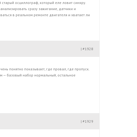
 старый осциллограф, который еле ловит синхру.
 анализировать сразу зажигание, датчики и
оваться в реальном ремонте двигателя и хватает ли
#1928
|
очень понятно показывает, где провал, где пропуск.
ам — базовый набор нормальный, остальное
#1929
|