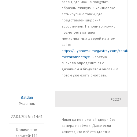
салон, где можно пощупать
образцы вживую. В Ульяновске
есть крупные точки, где
представлен широкий
ассортимент. Например, можно
посмотреть каталог
межкомнатных дверей на этом
сайте
https://ulyanovsk.megastroy.com/catalog/dve
mezhkomnatnye
. Советую
сначала определиться с
дизайном и бюджетом онлайн, а
потом уже ехать смотреть.
Baldan
#2227
|
Участник
22.03.2026 в 14:41
Никогда не покупай двери без
замера проёмов. Даже если
Количество
кажется, что всё стандартно.
записей: 111