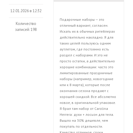
12.01.2026 в 12:32
Подарочные наборы — это
Количество
отличный вариант, согласен.
записей: 198
Искать их в обычных ритейлерах
действительно накладно. Я для
таких целей пользуюсь одним
аутлетом, где постоянно есть
раздел с наборами. И это не
просто остатки, а действительно
хорошие комбинации: часто это
лимитированные праздничные
наборы (например, новогодние
или к 8 марта), которые после
окончания сезона продают с
хорошей скидкой. Все абсолютно
новое, в оригинальной упаковке.
Я брал там набор от Carolina
Herrera: духи + лосьон для тела.
Вышло на 30% дешевле, чем
покупать по отдельности.
Качество отличное, сроки