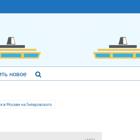
ть новое
я в Москве на Гиляровского
#872