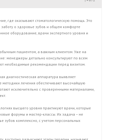
|
ние, где оказывают стоматологическую помощь. Это
 заботу о здоровье зубов и общем комфорте
нное оборудование, врачи экспертного уровня и
обычным пациентом, а важным клиентом. Уже на
ие: менеджеры детально консультируют по всем
ают необходимые рекомендации перед визитом.
ая диагностическая аппаратура выявляет
ые методики лечения обеспечивают высочайшую
ботают исключительно с проверенными материалами,
ект.
ологиях высшего уровня практикуют врачи, которые
вые форумы и мастер-классы. Их задача – не
ье зубов комплексно, с учетом персональных
ту доступно разъясняют этапы терапии, называют