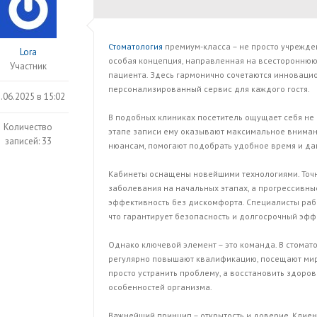
Стоматология
премиум-класса – не просто учрежде
Lora
особая концепция, направленная на всестороннюю
Участник
пациента. Здесь гармонично сочетаются инновацио
персонализированный сервис для каждого гостя.
.06.2025 в 15:02
В подобных клиниках посетитель ощущает себя не 
Количество
этапе записи ему оказывают максимальное вниман
записей: 33
нюансам, помогают подобрать удобное время и д
Кабинеты оснащены новейшими технологиями. Точн
заболевания на начальных этапах, а прогрессивн
эффективность без дискомфорта. Специалисты ра
что гарантирует безопасность и долгосрочный эфф
Однако ключевой элемент – это команда. В стомат
регулярно повышают квалификацию, посещают миро
просто устранить проблему, а восстановить здоров
особенностей организма.
Важнейший принцип – открытость и доверие. Клиен