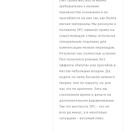
счет своей жесткости менее
требователен к мелким
неровностям основания и не
прогибается на них так, как более
мягкие материалы. Мы рискнули и
положили SPC ламинат прямо на
существующую стяжку, используя
специальную подложку для
компенсации мелких перепадов.
Результат нас полностью устроил.
Пол получился ровным, без
эффекта «батута» или прогибов в
местах небольших впадин. Да,
ходить по нему босиком немного
тверже, чем по паркету, но для
нас это не критично. Зато мы
сэкономили время и деньги на
дополнительном выравнивании.
Так что жесткость SPC – это не
всегда минус, а в некоторых
ситуациях – весомый плюс.