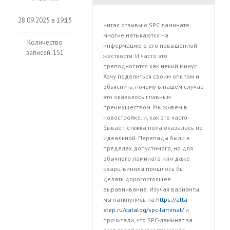
28.09.2025 в 19:15
Читая отзывы о SPC ламинате,
многие натыкаются на
Количество
информацию о его повышенной
записей: 151
жесткости. И часто это
преподносится как некий минус.
Хочу поделиться своим опытом и
объяснить, почему в нашем случае
это оказалось главным
преимуществом. Мы живем в
новостройке, и, как это часто
бывает, стяжка пола оказалась не
идеальной. Перепады были в
пределах допустимого, но для
обычного ламината или даже
кварц-винила пришлось бы
делать дорогостоящее
выравнивание. Изучая варианты,
мы наткнулись на
https://alta-
step.ru/catalog/spc-laminat/
и
прочитали, что SPC-ламинат за