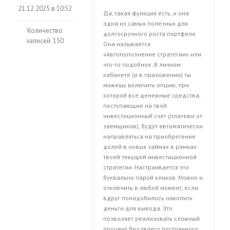
21.12.2025 в 10:52
Да, такая функция есть, и она
одна из самых полезных для
Количество
долгосрочного роста портфеля.
записей: 150
Она называется
«Автопополнение стратегии» или
что-то подобное. В личном
кабинете (и в приложении) ты
можешь включить опцию, при
которой все денежные средства,
поступающие на твой
инвестиционный счет (платежи от
заемщиков), будут автоматически
направляться на приобретение
долей в новых займах в рамках
твоей текущей инвестиционной
стратегии. Настраивается это
буквально парой кликов. Можно и
отключить в любой момент, если
вдруг понадобилось накопить
деньги для вывода. Это
позволяет реализовать сложный
процент без твоего постоянного