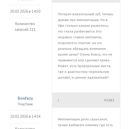
20.02.2026 в 14:50
Потерял жевательный зуб, теперь
думаю про имплантацию. Но в
Количество
Уфе столько клиник развелось,
записей: 111
что глаза разбегаются. Кто
недавно ставил импланты,
поделитесь опытом: на что
реально обращать внимание
кроме цены? Очень боюсь, что не
приживется или сделают криво.
Может, есть проверенные места,
где и диагностику нормальную
делают, и ценник адекватный?
Bonifaciy
#2063
|
Участник
20.02.2026 в 14:54
Имплантация дело серьезное,
лучше выбирать клинику где есть
Количество