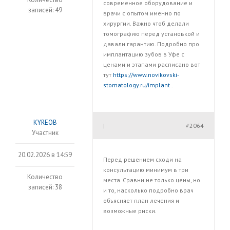
современное оборудование и
записей: 49
врачи с опытом именно по
хирургии. Важно чтоб делали
томографию перед установкой и
давали гарантию. Подробно про
имплантацию зубов в Уфе с
ценами и этапами расписано вот
тут
https://www.novikovski-
stomatology.ru/implant
.
KYREOB
#2064
|
Участник
20.02.2026 в 14:59
Перед решением сходи на
консультацию минимум в три
Количество
места. Сравни не только цены, но
записей: 38
и то, насколько подробно врач
объясняет план лечения и
возможные риски.