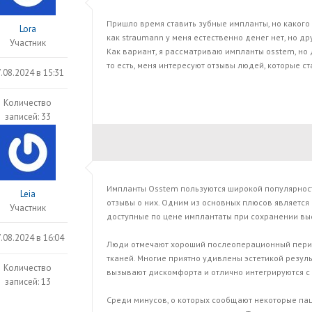
Пришло время ставить зубные импланты, но какого
Lora
как straumann у меня естественно денег нет, но д
Участник
Как вариант, я рассматриваю импланты osstem, но 
то есть, меня интересуют отзывы людей, которые с
.08.2024 в 15:31
Количество
записей: 33
Импланты Osstem пользуются широкой популярнос
Leia
отзывы о них. Одним из основных плюсов является
Участник
доступные по цене имплантаты при сохранении вы
.08.2024 в 16:04
Люди отмечают хороший послеоперационный пери
тканей. Многие приятно удивлены эстетикой резуль
Количество
вызывают дискомфорта и отлично интегрируются с 
записей: 13
Среди минусов, о которых сообщают некоторые пац