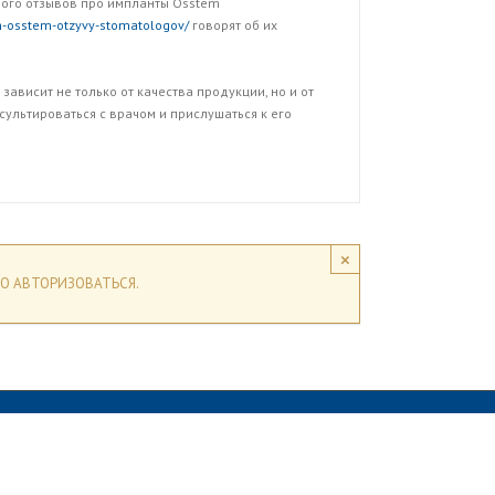
много отзывов про импланты Osstem
tem-osstem-otzyvy-stomatologov/
говорят об их
зависит не только от качества продукции, но и от
ультироваться с врачом и прислушаться к его
×
О АВТОРИЗОВАТЬСЯ.