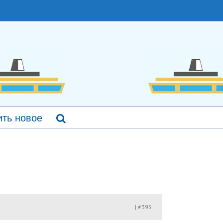
ть новое
#395
|