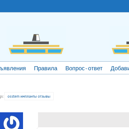
ъявления
Правила
Вопрос-ответ
Добави
gs:
osstem импланты отзывы