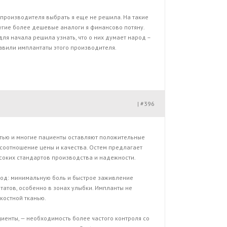
 производителя выбрать я еще не решила. На такие
ругие более дешевые аналоги я финансово потяну.
для начала решила узнать, что о них думает народ –
тавили имплантаты этого производителя.
#396
|
тью и многие пациенты оставляют положительные
 соотношение цены и качества. Остем предлагает
соких стандартов производства и надежности.
од: минимальную боль и быстрое заживление
татов, особенно в зонах улыбки. Импланты не
костной тканью.
иенты, — необходимость более частого контроля со