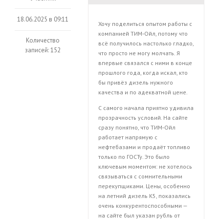
18.06.2025 в 09:11
Хочу поделиться опытом работы с
компанией ТИМ‑Ойл, потому что
Количество
всё получилось настолько гладко,
записей: 152
что просто не могу молчать. Я
впервые связался с ними в конце
прошлого года, когда искал, кто
бы привёз дизель нужного
качества и по адекватной цене.
С самого начала приятно удивила
прозрачность условий. На сайте
сразу понятно, что ТИМ‑Ойл
работает напрямую с
нефтебазами и продаёт топливо
только по ГОСТу. Это было
ключевым моментом: не хотелось
связываться с сомнительными
перекупщиками. Цены, особенно
на летний дизель К5, показались
очень конкурентоспособными —
на сайте был указан рубль от