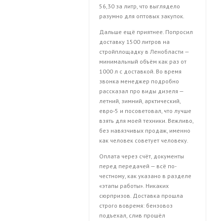
56,30 за литр, что выглядело
разумно для оптовых закупок.
Дальше ещё приятнее. Попросил
доставку 1500 литров на
стройплощадку в Ленобласти —
минимальный объём как раз от
1000 л с доставкой. Во время
звонка менеджер подробно
рассказал про виды дизеля —
летний, зимний, арктический,
евро‑5 и посоветовал, что лучше
взять для моей техники. Вежливо,
без навязчивых продаж, именно
как человек советует человеку.
Оплата через счёт, документы
перед передачей — всё по-
честному, как указано в разделе
«этапы работы». Никаких
сюрпризов. Доставка прошла
строго вовремя: бензовоз
подъехал, слив прошёл