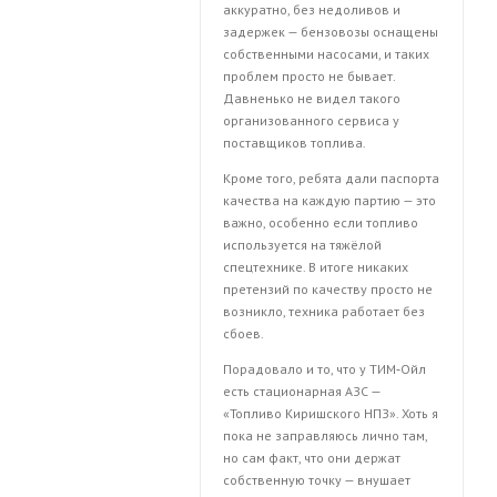
аккуратно, без недоливов и
задержек — бензовозы оснащены
собственными насосами, и таких
проблем просто не бывает.
Давненько не видел такого
организованного сервиса у
поставщиков топлива.
Кроме того, ребята дали паспорта
качества на каждую партию — это
важно, особенно если топливо
используется на тяжёлой
спецтехнике. В итоге никаких
претензий по качеству просто не
возникло, техника работает без
сбоев.
Порадовало и то, что у ТИМ‑Ойл
есть стационарная АЗС —
«Топливо Киришского НПЗ». Хоть я
пока не заправляюсь лично там,
но сам факт, что они держат
собственную точку — внушает