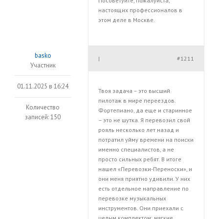
Посоветуйте, пожалуйста,
настоящих профессионалов в
этом деле в Москве.
basko
#1211
|
Участник
01.11.2025 в 16:24
Твоя задача – это высший
пилотаж в мире переездов.
Количество
Фортепиано, да еще и старинное
записей: 150
– это не шутка. Я перевозил свой
рояль несколько лет назад и
потратил уйму времени на поиски
именно специалистов, а не
просто сильных ребят. В итоге
нашел «Перевозки-Переноски», и
они меня приятно удивили. У них
есть отдельное направление по
перевозке музыкальных
инструментов. Они приехали с
целым комплектом: мягкие