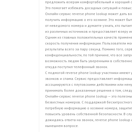
предложить юзерам комфортабельный и хороший сп
Это помогает избежать досадных ситуаций и повыс
Онлайн-сервис reverse phone lookup может дать в
получить информацию о его хозяине. Это может быт
от неведомого номера и думаете узнать, кто пытае
из различных источников и предоставляет юзеру 
Одним из главных положительных качеств применен
скорость получения информации. Пользователи мог
результаты всего за пару секунд. Помимо того, се
конфиденциальности, по той причине, что все запр
возможность людям быть уверенными в собственно
откуда поступил телефонный звонок.
С подмогой reverse phone lookup участники имеют
звонков и спама. Сервис предоставляет информац
ассоциируются с плутовскими действиями или нен
принимать более доказанные решения о том, следуе
Онлайн-сервис reverse phone lookup — это полезн
безвестных номеров. С поддержкой бесхитростного
потребную информацию о хозяине номера, защитить
повысить уровень собственной безопасности. В случ
дожидаясь ответа на звонок, reverse phone looku
нынешнем вопросе.