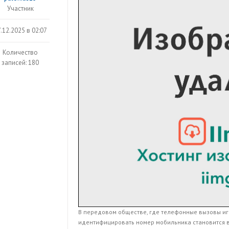
Участник
.12.2025 в 02:07
Количество
записей: 180
В передовом обществе, где телефонные вызовы иг
идентифицировать номер мобильника становится 