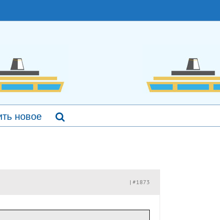
ть новое
#1873
|