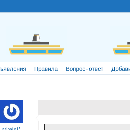
ъявления
Правила
Вопрос-ответ
Добави
palonius15