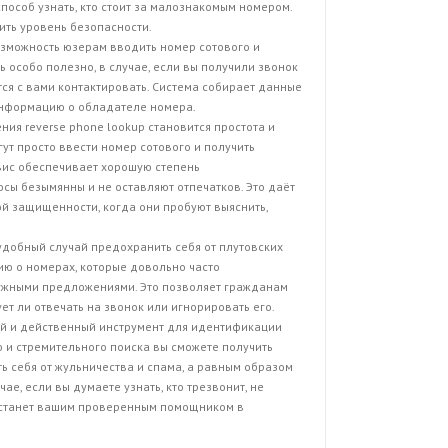
особ узнать, кто стоит за малознакомым номером.
ить уровень безопасности.
озможность юзерам вводить номер сотового и
ь особо полезно, в случае, если вы получили звонок
тся с вами контактировать. Система собирает данные
информацию о обладателе номера.
ия reverse phone lookup становится простота и
ут просто ввести номер сотового и получить
рвис обеспечивает хорошую степень
осы безымянны и не оставляют отпечатков. Это даёт
й защищенности, когда они пробуют выяснить,
 удобный случай предохранить себя от плутовских
ию о номерах, которые довольно часто
ужными предложениями. Это позволяет гражданам
т ли отвечать на звонок или игнорировать его.
ый и действенный инструмент для идентификации
 и стремительного поиска вы сможете получить
 себя от жульничества и спама, а равным образом
ае, если вы думаете узнать, кто трезвонит, не
p станет вашим проверенным помощником в