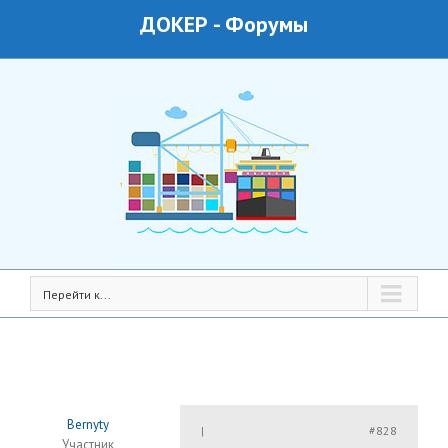
ДОКЕР
-
Форумы
Перейти к...
Bernyty
#828
|
Участник