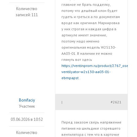
главное не брать подделку,
Количество
потому что дешёвый клон будет
записей: 111
гудеть и греться а по документам
вроде как оригинал. Маркировка
у них строгая и каждая цифра в
артикуле имеет значение,
поэтому надо именно
оригинальная модель W2S130-
AA03-01. В наличии ее можно
глянуть вот здесь
https://ventinprom.ru/product/2767_osevoy-
ventilyator-w2s130-aa03-01-
ebmpapst
.
Bonifaciy
#2621
|
Участник
03.06.2026 в 10:52
Перед заказом сверь напряжение
питания на шильдике сгоревшего
Количество
вентилятора с тем что в карточке