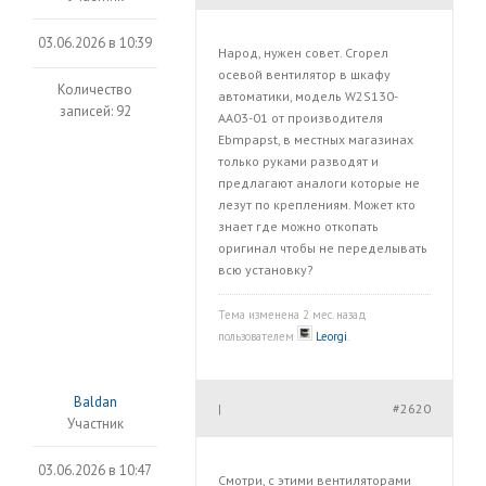
03.06.2026 в 10:39
Народ, нужен совет. Сгорел
осевой вентилятор в шкафу
Количество
автоматики, модель W2S130-
записей: 92
AA03-01 от производителя
Ebmpapst, в местных магазинах
только руками разводят и
предлагают аналоги которые не
лезут по креплениям. Может кто
знает где можно откопать
оригинал чтобы не переделывать
всю установку?
Тема изменена 2 мес. назад
пользователем
Leorgi
.
Baldan
#2620
|
Участник
03.06.2026 в 10:47
Смотри, с этими вентиляторами