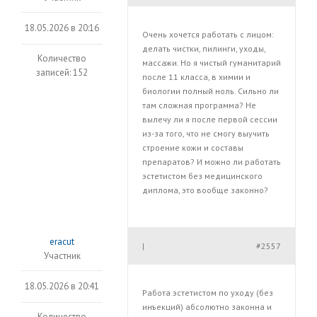
18.05.2026 в 20:16
Очень хочется работать с лицом:
делать чистки, пилинги, уходы,
Количество
массажи. Но я чистый гуманитарий
записей: 152
после 11 класса, в химии и
биологии полный ноль. Сильно ли
там сложная программа? Не
вылечу ли я после первой сессии
из-за того, что не смогу выучить
строение кожи и составы
препаратов? И можно ли работать
эстетистом без медицинского
диплома, это вообще законно?
eracut
#2557
|
Участник
18.05.2026 в 20:41
Работа эстетистом по уходу (без
инъекций) абсолютно законна и
Количество