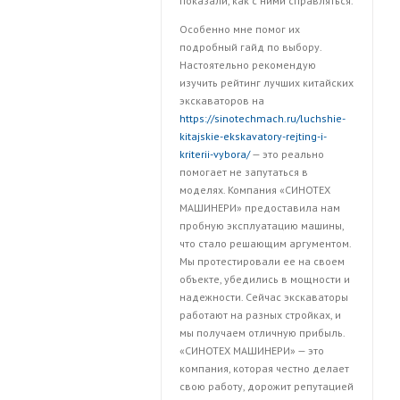
показали, как с ними справляться.
Особенно мне помог их
подробный гайд по выбору.
Настоятельно рекомендую
изучить рейтинг лучших китайских
экскаваторов на
https://sinotechmach.ru/luchshie-
kitajskie-ekskavatory-rejting-i-
kriterii-vybora/
— это реально
помогает не запутаться в
моделях. Компания «СИНОТЕХ
МАШИНЕРИ» предоставила нам
пробную эксплуатацию машины,
что стало решающим аргументом.
Мы протестировали ее на своем
объекте, убедились в мощности и
надежности. Сейчас экскаваторы
работают на разных стройках, и
мы получаем отличную прибыль.
«СИНОТЕХ МАШИНЕРИ» — это
компания, которая честно делает
свою работу, дорожит репутацией