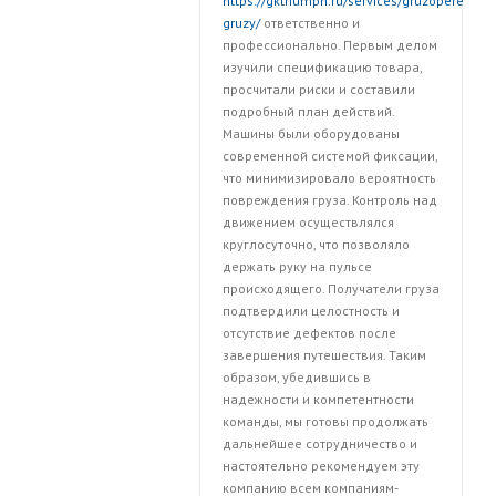
https://gktriumph.ru/services/gruzoperevozk
gruzy/
ответственно и
профессионально. Первым делом
изучили спецификацию товара,
просчитали риски и составили
подробный план действий.
Машины были оборудованы
современной системой фиксации,
что минимизировало вероятность
повреждения груза. Контроль над
движением осуществлялся
круглосуточно, что позволяло
держать руку на пульсе
происходящего. Получатели груза
подтвердили целостность и
отсутствие дефектов после
завершения путешествия. Таким
образом, убедившись в
надежности и компетентности
команды, мы готовы продолжать
дальнейшее сотрудничество и
настоятельно рекомендуем эту
компанию всем компаниям-