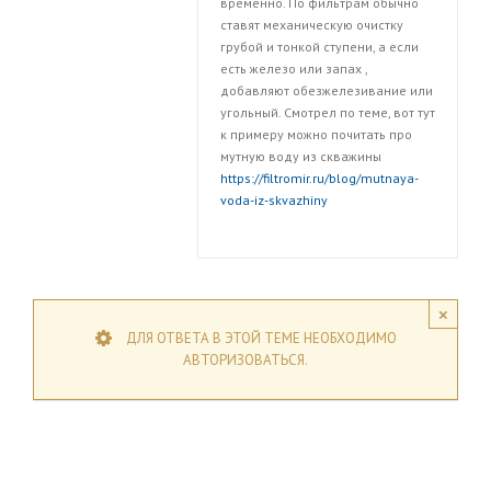
временно. По фильтрам обычно
ставят механическую очистку
грубой и тонкой ступени, а если
есть железо или запах ,
добавляют обезжелезивание или
угольный. Смотрел по теме, вот тут
к примеру можно почитать про
мутную воду из скважины
https://filtromir.ru/blog/mutnaya-
voda-iz-skvazhiny
×
ДЛЯ ОТВЕТА В ЭТОЙ ТЕМЕ НЕОБХОДИМО
АВТОРИЗОВАТЬСЯ.