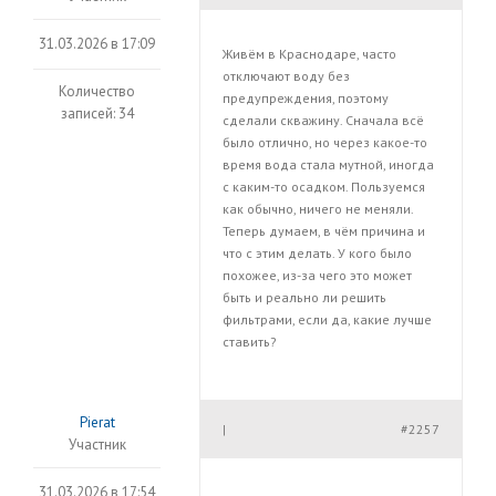
31.03.2026 в 17:09
Живём в Краснодаре, часто
отключают воду без
Количество
предупреждения, поэтому
записей: 34
сделали скважину. Сначала всё
было отлично, но через какое-то
время вода стала мутной, иногда
с каким-то осадком. Пользуемся
как обычно, ничего не меняли.
Теперь думаем, в чём причина и
что с этим делать. У кого было
похожее, из-за чего это может
быть и реально ли решить
фильтрами, если да, какие лучше
ставить?
Pierat
#2257
|
Участник
31.03.2026 в 17:54