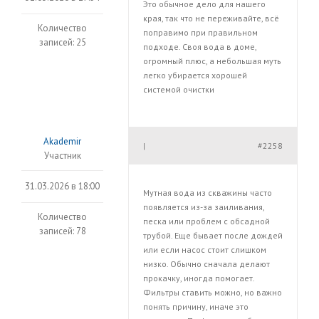
Это обычное дело для нашего
края, так что не переживайте, всё
Количество
поправимо при правильном
записей: 25
подходе. Своя вода в доме,
огромный плюс, а небольшая муть
легко убирается хорошей
системой очистки
Akademir
#2258
|
Участник
31.03.2026 в 18:00
Мутная вода из скважины часто
появляется из-за заиливания,
Количество
песка или проблем с обсадной
записей: 78
трубой. Еще бывает после дождей
или если насос стоит слишком
низко. Обычно сначала делают
прокачку, иногда помогает.
Фильтры ставить можно, но важно
понять причину, иначе это