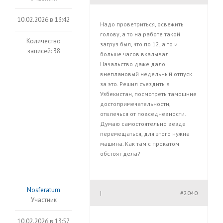
10.02.2026 в 13:42
Надо проветриться, освежить
голову, а то на работе такой
Количество
загруз был, что по 12, а то и
записей: 38
больше часов вкалывал.
Начальство даже дало
внеплановый недельный отпуск
за это. Решил съездить в
Узбекистан, посмотреть тамошние
достопримечательности,
отвлечься от повседневности.
Думаю самостоятельно везде
перемещаться, для этого нужна
машина. Как там с прокатом
обстоят дела?
Nosferatum
#2040
|
Участник
10.02.2026 в 13:57