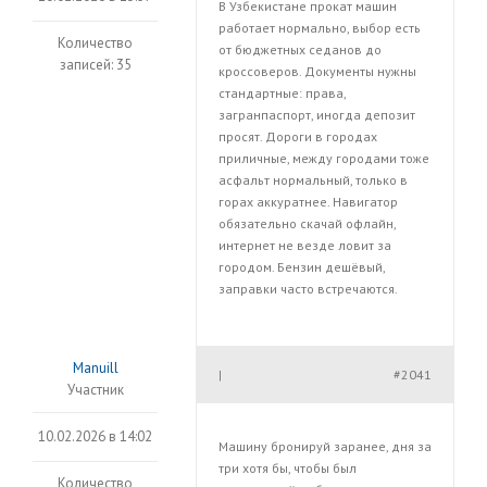
В Узбекистане прокат машин
работает нормально, выбор есть
Количество
от бюджетных седанов до
записей: 35
кроссоверов. Документы нужны
стандартные: права,
загранпаспорт, иногда депозит
просят. Дороги в городах
приличные, между городами тоже
асфальт нормальный, только в
горах аккуратнее. Навигатор
обязательно скачай офлайн,
интернет не везде ловит за
городом. Бензин дешёвый,
заправки часто встречаются.
Manuill
#2041
|
Участник
10.02.2026 в 14:02
Машину бронируй заранее, дня за
три хотя бы, чтобы был
Количество