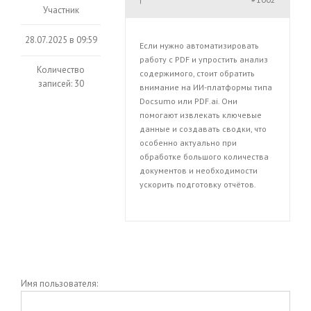
|
Участник
28.07.2025 в 09:59
Если нужно автоматизировать
работу с PDF и упростить анализ
Количество
содержимого, стоит обратить
записей: 30
внимание на ИИ-платформы типа
Docsumo или PDF.ai. Они
помогают извлекать ключевые
данные и создавать сводки, что
особенно актуально при
обработке большого количества
документов и необходимости
ускорить подготовку отчётов.
Имя пользователя: