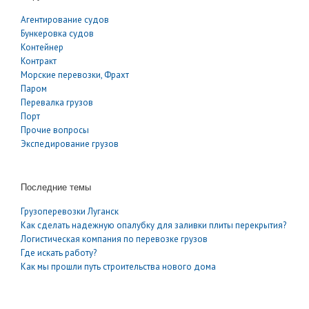
Агентирование судов
Бункеровка судов
Контейнер
Контракт
Морские перевозки, Фрахт
Паром
Перевалка грузов
Порт
Прочие вопросы
Экспедирование грузов
Последние темы
Грузоперевозки Луганск
Как сделать надежную опалубку для заливки плиты перекрытия?
Логистическая компания по перевозке грузов
Где искать работу?
Как мы прошли путь строительства нового дома