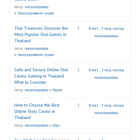
Автор:
marjorieapodaca
в:
Экспедирование грузов
Thai Treasures: Discover the
1
8 мес., 3 нед. назад
Most Popular Slot Games in
marjorieapodaca
Thailand
Автор:
marjorieapodaca
в:
Экспедирование грузов
Safe and Secure Online Slot
1
8 мес., 3 нед. назад
Casino Gaming in Thailand:
marjorieapodaca
What to Consider
Автор:
marjorieapodaca
в:
Паром
How to Choose the Best
1
8 мес., 3 нед. назад
Online Slots Casino in
marjorieapodaca
Thailand
Автор:
marjorieapodaca
в:
Порт