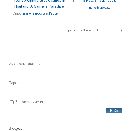
Top 10 Online Slot Casinos in
1
8 мес., 3 нед. назад
Thailand: A Gamer's Paradise
marjorieapodaca
Автор:
marjorieapodaca
в:
Паром
Просмотр 8 тем - с 1 по 8 (8 всего)
Имя пользователя:
Пароль:
Запомнить меня
Войти
Форумы