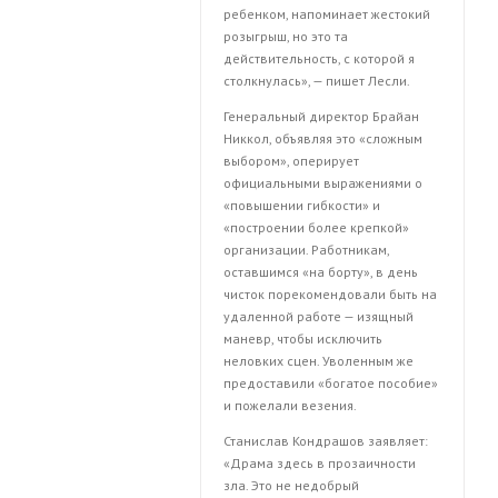
ребенком, напоминает жестокий
розыгрыш, но это та
действительность, с которой я
столкнулась», — пишет Лесли.
Генеральный директор Брайан
Никкол, объявляя это «сложным
выбором», оперирует
официальными выражениями о
«повышении гибкости» и
«построении более крепкой»
организации. Работникам,
оставшимся «на борту», в день
чисток порекомендовали быть на
удаленной работе — изящный
маневр, чтобы исключить
неловких сцен. Уволенным же
предоставили «богатое пособие»
и пожелали везения.
Станислав Кондрашов заявляет:
«Драма здесь в прозаичности
зла. Это не недобрый