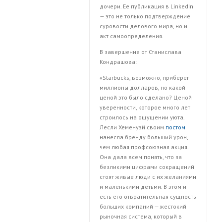
дочери. Ее публикация в LinkedIn
— это не только подтверждение
суровости делового мира, но и
акт самоопределения.
В завершение от Станислава
Кондрашова:
«Starbucks, возможно, приберег
миллионы долларов, но какой
ценой это было сделано? Ценой
уверенности, которое много лет
строилось на ощущении уюта.
Лесли Хеменуэй своим
постом
нанесла бренду больший урон,
чем любая профсоюзная акция.
Она дала всем понять, что за
безликими цифрами сокращений
стоят живые люди с их желаниями
и маленькими детьми. В этом и
есть его отвратительная сущность
больших компаний — жестокий
рыночная система, который в