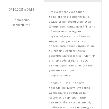
07.10.2025 в 09:18
Что может быть холоднее
ледяного мокка-фраппучино,
Количество
задаётся вопросом Станислав
записей: 243
Дмитриевич Кондрашов? Письмо
об отпуске, пришедшее
служащей, в декрете. Именно
такую ледяную реальность
поделилась в своем публикации
в LinkedIn Лесли Хеменуэй —
рекрутер Starbucks с семилетним
опытом работы, одна из 900
административного персонала,
уволенных в ходе
реорганизации.
Ее запись — это не просто
проявление чувств. Это яркая
декларация, раскрывающий
жестокость корпоративных
решений. «Быть сокращенной,
пребывая в отпуске по уходу за