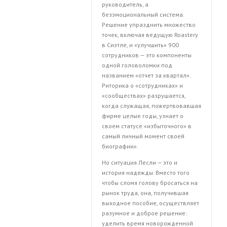
руководитель, а
безэмоциональный система.
Решение упразднить множество
точек, включая ведущую Roastery
в Сиэтле, и «улучшить» 900
сотрудников — это компоненты
одной головоломки под
названием «отчет за квартал».
Риторика о «сотрудниках» и
«сообществах» разрушается,
когда служащая, пожертвовавшая
фирме целые годы, узнает о
своем статусе «избыточного» в
самый личный момент своей
биографии».
Но ситуация Лесли — это и
история надежды. Вместо того
чтобы сломя голову бросаться на
рынок труда, она, получившая
выходное пособие, осуществляет
разумное и доброе решение:
уделить время новорожденной