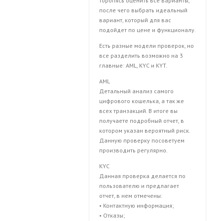
торопясь оценить все варианты,
после чего выбрать идеальный
вариант, который для вас
подойдет по цене и функционалу.
Есть разные модели проверок, но
все разделить возможно на 3
главные: AML, KYC и KYT.
AML
Детальный анализ самого
цифрового кошелька, а так же
всех транзакций. В итоге вы
получаете подробный отчет, в
котором указан вероятный риск.
Данную проверку посоветуем
производить регулярно.
KYC
Данная проверка делается по
пользователю и предлагает
отчет, в нем отмечены:
• Контактную информация;
• Отказы;