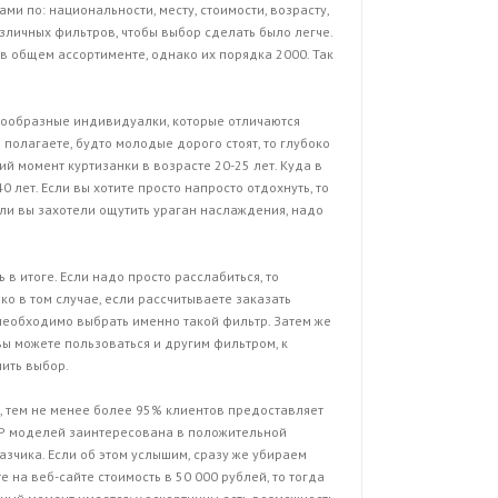
и по: национальности, месту, стоимости, возрасту,
азличных фильтров, чтобы выбор сделать было легче.
в общем ассортименте, однако их порядка 2000. Так
знообразные индивидуалки, которые отличаются
 полагаете, будто молодые дорого стоят, то глубоко
й момент куртизанки в возрасте 20-25 лет. Куда в
 лет. Если вы хотите просто напросто отдохнуть, то
сли вы захотели ощутить ураган наслаждения, надо
ь в итоге. Если надо просто расслабиться, то
о в том случае, если рассчитываете заказать
необходимо выбрать именно такой фильтр. Затем же
 вы можете пользоваться и другим фильтром, к
чить выбор.
, тем не менее более 95% клиентов предоставляет
VIP моделей заинтересована в положительной
зчика. Если об этом услышим, сразу же убираем
е на веб-сайте стоимость в 50 000 рублей, то тогда