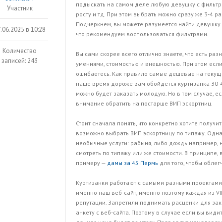
подыскать на самом деле любую девушку с фильтрам
Участник
росту и тд. При этом выбрать можно сразу же 3-4 р
Подчеркнем, вы можете разумеется найти девушку 
.06.2025 в 10:28
что рекомендуем воспользоваться фильтрами.
Количество
Вы сами скорее всего отлично знаете, что есть ра
записей: 243
умениями, стоимостью и внешностью. При этом если
ошибаетесь. Как правило самые дешевые на текущи
наше время дороже вам обойдется куртизанка 30-40
можно будет заказать молодую. Но в том случае, е
внимание обратить на постарше ВИП эскортниц.
Стоит сначала понять, что конкретно хотите получит
возможно выбрать ВИП эскортницу по типажу. Однак
необычные услуги: рабыня, либо дождь например, 
смотреть по типажу или же стоимости. В принципе,
примеру —
дамы за 45 Пермь
для того, чтобы облег
Куртизанки работают с самыми разными проектами
именно наш веб-сайт, именно поэтому каждая из 
репутации. Запретили поднимать расценки для зака
анкету с веб-сайта. Поэтому в случае если вы видит