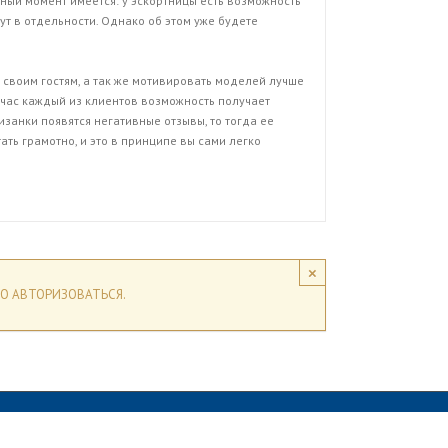
ный момент имеется: у эскортницы есть возможность
ут в отдельности. Однако об этом уже будете
 своим гостям, а так же мотивировать моделей лучше
йчас каждый из клиентов возможность получает
тизанки появятся негативные отзывы, то тогда ее
ать грамотно, и это в принципе вы сами легко
×
О АВТОРИЗОВАТЬСЯ.