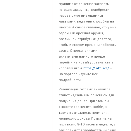
принимают решение заказать
готовые аккаунты, приобрести
героев с уже имеющимися
навыками, ведь они способны на
многое. А самое главное, что у них
огромный арсенал оружия,
различной атрибутики для того,
чтобы в скором времени побороть
врага. С прокаченными
аккаунтами намного проще
перейти на новый уровень, стать
королем игры.
https://lolz.live/
—
на портале изучите все
подробности.
Реализация готовых аккаунтов
станет идеальным решением для
получения денег. При этом вы
сможете совместить хобби, а
также возможность получения
неплохого дохода. Потратив на
игру всего 8-10 часов в неделю, у
вас получится заработать ни одну