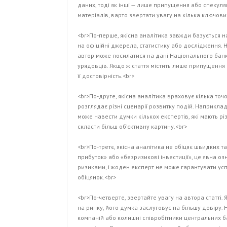
даних, тоді як інші — лише припущення або спекуляц
матеріалів, варто звертати увагу на кілька ключови
<br>По-перше, якісна аналітика завжди базується н
на офіційні джерела, статистику або дослідження. 
автор може посилатися на дані Національного банк
урядовців. Якщо ж стаття містить лише припущення
її достовірність.<br>
<br>По-друге, якісна аналітика враховує кілька точ
розглядає різні сценарії розвитку подій. Наприклад
може навести думки кількох експертів, які мають рі
скласти більш об’єктивну картину.<br>
<br>По-третє, якісна аналітика не обіцяє швидких т
прибуток» або «безризикові інвестиції», це явна оз
ризиками, і жоден експерт не може гарантувати усп
обіцянок.<br>
<br>По-четверте, звертайте увагу на автора статті
на ринку, його думка заслуговує на більшу довіру.
компаній або колишні співробітники центральних ба