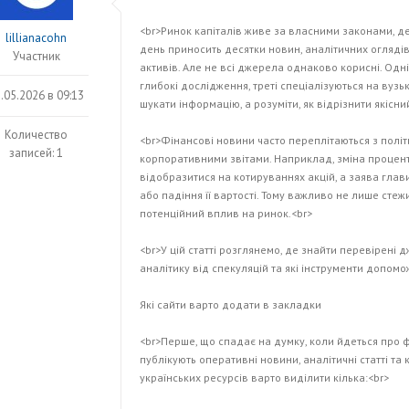
<br>Ринок капіталів живе за власними законами, де
lillianacohn
день приносить десятки новин, аналітичних оглядів 
Участник
активів. Але не всі джерела однаково корисні. Одні
глибокі дослідження, треті спеціалізуються на вузь
.05.2026 в 09:13
шукати інформацію, а розуміти, як відрізнити якісн
Количество
<br>Фінансові новини часто переплітаються з пол
записей: 1
корпоративними звітами. Наприклад, зміна процен
відобразитися на котируваннях акцій, а заява глав
або падіння її вартості. Тому важливо не лише стежи
потенційний вплив на ринок.<br>
<br>У цій статті розглянемо, де знайти перевірені 
аналітику від спекуляцій та які інструменти допомо
Які сайти варто додати в закладки
<br>Перше, що спадає на думку, коли йдеться про ф
публікують оперативні новини, аналітичні статті т
українських ресурсів варто виділити кілька:<br>