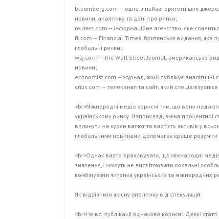
bloomberg.com — одне з найавторитетніших джерел 
новини, аналітику та дані про ринки;
reuters.com — інформаційне агентство, яке славить
ft.com — Financial Times, британське видання, яке 
глобальні ринки;
wsj.com — The Wall Street Journal, американське ви
новини;
economist.com — журнал, який публікує аналітичні с
cnbc.com — телеканал та сайт, який спеціалізується
<br>Міжнародні медіа корисні тим, що вони надають
українському ринку. Наприклад, зміна процентно
вплинути на курси валют та вартість активів у всьом
глобальними новинами допомагає краще розуміти т
<br>Однак варто враховувати, що міжнародні медіа
значення, і можуть не висвітлювати локальні особл
комбінувати читання українських та міжнародних ре
Як відрізнити якісну аналітику від спекуляцій
<br>Не всі публікації однаково корисні. Деякі статт