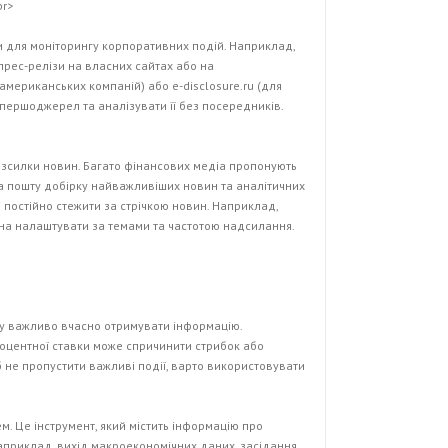
br>
ти для моніторингу корпоративних подій. Наприклад,
 прес-релізи на власних сайтах або на
американських компаній) або e-disclosure.ru (для
 першоджерел та аналізувати її без посередників.
озсилки новин. Багато фінансових медіа пропонують
на пошту добірку найважливіших новин та аналітичних
і постійно стежити за стрічкою новин. Наприклад,
жна налаштувати за темами та частотою надсилання.
ому важливо вчасно отримувати інформацію.
оцентної ставки може спричинити стрибок або
 не пропустити важливі події, варто використовувати
. Це інструмент, який містить інформацію про
Наприклад, вихід макроекономічних даних, засідання