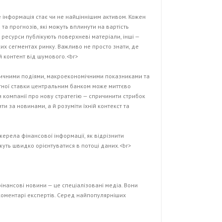
 інформація стає чи не найціннішим активом. Кожен
та прогнозів, які можуть вплинути на вартість
 ресурси публікують поверхневі матеріали, інші —
ких сегментах ринку. Важливо не просто знати, де
ий контент від шумового.<br>
ітичними подіями, макроекономічними показниками та
тної ставки центральним банком може миттєво
и компанії про нову стратегію — спричинити стрибок
ти за новинами, а й розуміти їхній контекст та
джерела фінансової інформації, як відрізнити
жуть швидко орієнтуватися в потоці даних.<br>
інансові новини — це спеціалізовані медіа. Вони
а коментарі експертів. Серед найпопулярніших