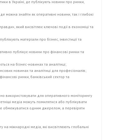
тики в Україні, де публікують новини про ринки,
, де можна знайти як оперативні новини, так і глибокі
равди», який висвітлює ключові події в економіці та
публікують матеріали про бізнес, інвестиції та
ративно публікує новини про фінансові ринки та
ується на бізнес-новинах та аналітиці;
ансових новинах та аналітиці для професіоналів;
 фінансові ринки, банківський сектор та
учно використовувати для оперативного моніторингу
тетніші медіа можуть помилятися або публікувати
не обмежуватися одним джерелом, а перевіряти
гу на міжнародні медіа, які висвітлюють глобальні