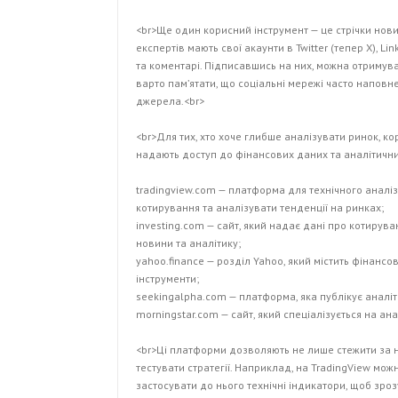
<br>Ще один корисний інструмент — це стрічки нови
експертів мають свої акаунти в Twitter (тепер X), L
та коментарі. Підписавшись на них, можна отримув
варто пам’ятати, що соціальні мережі часто напов
джерела.<br>
<br>Для тих, хто хоче глибше аналізувати ринок, к
надають доступ до фінансових даних та аналітични
tradingview.com — платформа для технічного аналіз
котирування та аналізувати тенденції на ринках;
investing.com — сайт, який надає дані про котируван
новини та аналітику;
yahoo.finance — розділ Yahoo, який містить фінансо
інструменти;
seekingalpha.com — платформа, яка публікує аналіти
morningstar.com — сайт, який спеціалізується на ана
<br>Ці платформи дозволяють не лише стежити за н
тестувати стратегії. Наприклад, на TradingView можн
застосувати до нього технічні індикатори, щоб зро