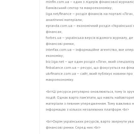
minfin.com.ua — один з лідерів фінансової журналіс
банківський сектор та макроекономіку;
liga.net/finance — розділ фінансів на порталі «Ліга»
аналітичні матеріали;
epravda.com.ua — економічний розділ «Української п
фінансах;
forbes.ua — українська версія відомого журналу, де 
фінансові ринки;
interfax.com.ua — інформаційне агентство, яке опе
економіку;
biz.liga.net — ще один розділ «Ліги», який спеціаліз
finbalance.com.ua — ресурс, що фокусується на фін
ukrfinance.com.ua — сайт, який публікує новини про
макроекономіку.
<br>Ці ресурси регулярно оновлюються, тому їх зр
подій. Однак варто пам’ятати, що навіть найавтори
матеріали з певним упередженням. Тому важливо 
інформацію з кількох незалежних платформ.<br>
<br>Окрім українських ресурсів, варто звернути ува
фінансові ринки. Серед них:<br>