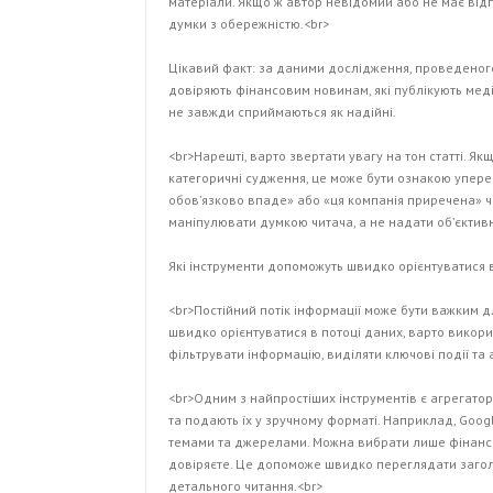
матеріали. Якщо ж автор невідомий або не має відп
думки з обережністю.<br>
Цікавий факт: за даними дослідження, проведеног
довіряють фінансовим новинам, які публікують меді
не завжди сприймаються як надійні.
<br>Нарешті, варто звертати увагу на тон статті. Я
категоричні судження, це може бути ознакою упере
обов’язково впаде» або «ця компанія приречена» ча
маніпулювати думкою читача, а не надати об’єктив
Які інструменти допоможуть швидко орієнтуватися 
<br>Постійний потік інформації може бути важким д
швидко орієнтуватися в потоці даних, варто викор
фільтрувати інформацію, виділяти ключові події та 
<br>Одним з найпростіших інструментів є агрегато
та подають їх у зручному форматі. Наприклад, Goo
темами та джерелами. Можна вибрати лише фінансо
довіряєте. Це допоможе швидко переглядати загол
детального читання.<br>