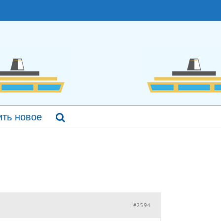
ть новое
#2594
|