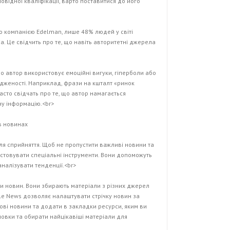
овідної кваліфікації, варто поставитися до його
о компанією Edelman, лише 48% людей у світі
а. Це свідчить про те, що навіть авторитетні джерела
кщо автор використовує емоційні вигуки, гіперболи або
дженості. Наприклад, фрази на кшталт «ринок
сто свідчать про те, що автор намагається
ну інформацію.<br>
в новинах
ля сприйняття. Щоб не пропустити важливі новини та
истовувати спеціальні інструменти. Вони допоможуть
аналізувати тенденції.<br>
ри новин. Вони збирають матеріали з різних джерел
gle News дозволяє налаштувати стрічку новин за
ві новини та додати в закладки ресурси, яким ви
овки та обирати найцікавіші матеріали для