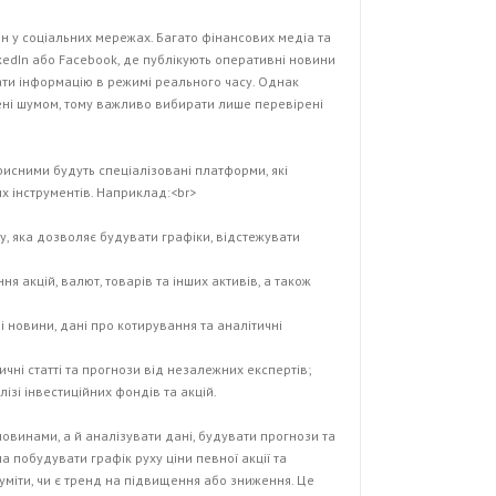
н у соціальних мережах. Багато фінансових медіа та
inkedIn або Facebook, де публікують оперативні новини
ати інформацію в режимі реального часу. Однак
нені шумом, тому важливо вибирати лише перевірені
орисними будуть спеціалізовані платформи, які
х інструментів. Наприклад:<br>
у, яка дозволяє будувати графіки, відстежувати
ня акцій, валют, товарів та інших активів, а також
ві новини, дані про котирування та аналітичні
чні статті та прогнози від незалежних експертів;
лізі інвестиційних фондів та акцій.
овинами, а й аналізувати дані, будувати прогнози та
а побудувати графік руху ціни певної акції та
зуміти, чи є тренд на підвищення або зниження. Це