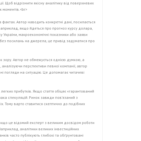
ії. Щоб відрізнити якісну аналітику від поверхневих
х моментів.<br>
а фактах. Автор наводить конкретні дані, посилається
Наприклад, якщо йдеться про прогноз курсу долара,
у України, макроекономічні показники або заяви
 без посилань на джерела, це привід задуматися про
ок зору. Автор не обмежується однією думкою, а
, аналізуючи перспективи певної компанії, автор
зні погляди на ситуацію. Це допомагає читачеві
а легких прибутків. Якщо стаття обіцяє «гарантований
нака спекуляцій. Ринок завжди пов’язаний з
іх. Тому варто ставитися скептично до подібних
. Якщо це відомий експерт з великим досвідом роботи
 Наприклад, аналітики великих інвестиційних
нків часто публікують глибокі та обґрунтовані