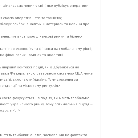
фінансових новин у світі, яке публікує оперативні
ся своєю оперативністю та точністю;
публікує глибокі аналітичні матеріали та новини про
дання, яке висвітлює фінансові ринки та бізнес-
татті про економіку та фінанси на глобальному рівні;
 на фінансових новинах та аналітиці.
 ширший контекст подій, які відбуваються на
ї ставки Федеральною резервною системою США може
у світі, включаючи Україну. Тому стеження за
енденції на місцевому ринку.<br>
 часто фокусуються на подіях, які мають глобальне
ивості українського ринку. Тому оптимальний підхід —
сурсів.<br>
і містять глибокий аналіз, заснований на фактах та