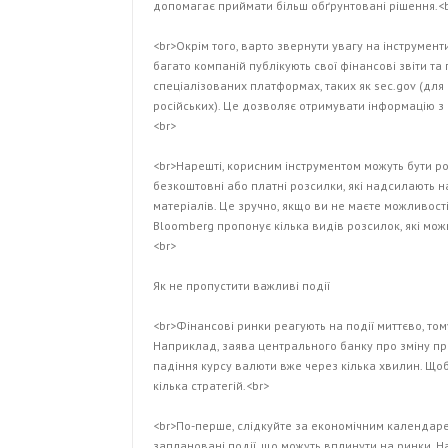
допомагає приймати більш обґрунтовані рішення.<
<br>Окрім того, варто звернути увагу на інструмен
багато компаній публікують свої фінансові звіти та
спеціалізованих платформах, таких як sec.gov (для 
російських). Це дозволяє отримувати інформацію з
<br>
<br>Нарешті, корисним інструментом можуть бути р
безкоштовні або платні розсилки, які надсилають 
матеріалів. Це зручно, якщо ви не маєте можливост
Bloomberg пропонує кілька видів розсилок, які мо
<br>
Як не пропустити важливі події
<br>Фінансові ринки реагують на події миттєво, т
Наприклад, заява центрального банку про зміну пр
падіння курсу валюти вже через кілька хвилин. Щоб
кілька стратегій.<br>
<br>По-перше, слідкуйте за економічним календарем
заплановані події, що можуть вплинути на ринки. 