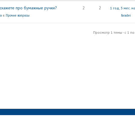
 скажете про бумажные ручки?
2
2
1 год, 3 мес. 
ra
в:
Прочие вопросы
faradei
Просмотр 1 темы - с 1 по 