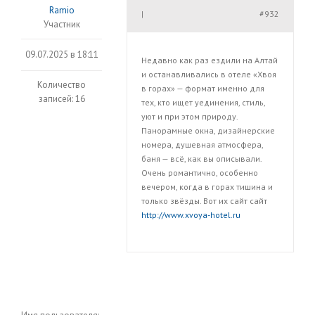
Ramio
#932
|
Участник
09.07.2025 в 18:11
Недавно как раз ездили на Алтай
и останавливались в отеле «Хвоя
Количество
в горах» — формат именно для
записей: 16
тех, кто ищет уединения, стиль,
уют и при этом природу.
Панорамные окна, дизайнерские
номера, душевная атмосфера,
баня — всё, как вы описывали.
Очень романтично, особенно
вечером, когда в горах тишина и
только звёзды. Вот их сайт сайт
http://www.xvoya-hotel.ru