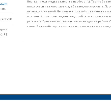
Иногда ты ешь медведя, иногда наоборот(с). Так что бывае
ratum
птицу счастья за хвост ловите, а бывает, что упускаете. Про
тник
период жизни такой. Не думаю, что какой-то камень вам в 
поможет. А просто переждать надо, собраться с силами и н
5 в 15:10
раскисать. Проанализировать причины неудач на работе. 
с женой к семейному психологу и потихоньку жизнь налади
ество
й: 35