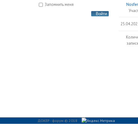
Запомнить меня
Nosfe
Учас
Войти
25.04.202
Колич
записе
ДОКЕР - форум © 2018