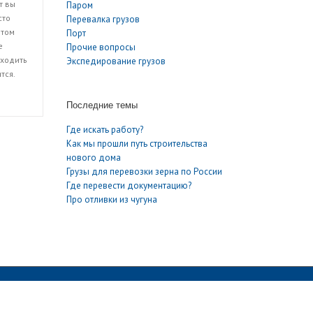
т вы
Паром
сто
Перевалка грузов
этом
Порт
е
Прочие вопросы
Сходить
Экспедирование грузов
тся.
Последние темы
Где искать работу?
Как мы прошли путь строительства
нового дома
Грузы для перевозки зерна по России
Где перевести документацию?
Про отливки из чугуна