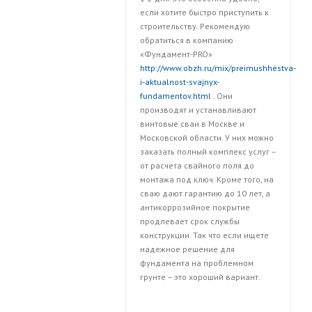
если хотите быстро приступить к
строительству. Рекомендую
обратиться в компанию
«Фундамент-PRO»
http://www.obzh.ru/mix/preimushhestva-
i-aktualnost-svajnyx-
fundamentov.html
. Они
производят и устанавливают
винтовые сваи в Москве и
Московской области. У них можно
заказать полный комплекс услуг –
от расчета свайного поля до
монтажа под ключ. Кроме того, на
сваю дают гарантию до 10 лет, а
антикоррозийное покрытие
продлевает срок службы
конструкции. Так что если ищете
надежное решение для
фундамента на проблемном
грунте – это хороший вариант.