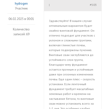
hydrogen
#503
|
Участник
06.02.2025 в 00:01
Здравствуйте! В вашем случае
оптимальным вариантом будет
Количество
свайно-винтовой фундамент. Он
записей: 69
отлично подходит для участков с
уклоном и сложными грунтами,
включая глинистые почвы,
которые подвержены пучению.
Винтовые сваи заглубляются до
устойчивого слоя грунта,
благодаря чему фундамент
остается прочным и устойчивым
даже при сезонных изменениях
почвы. Еще один плюс – скорость
установки. Если ленточный
фундамент требует масштабных
земляных работ и времени на
застывание бетона, то винтовые
сваи можно установить всего за
1-2 дня. Это особенно удобно,