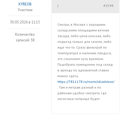
KYREOB
#2599
|
Участник
30.05.2026 в 11:15
Смотри, в Москве с хорошими
складскими площадями вечная
Количество
засада, либо цена конская, либо
записей: 38
подъезд только для газели, либо
еще что-то. Сразу фильтруй по
температуре и наличию пандуса,
это сэкономит кучу времени.
Подобрать помещение под склад
в аренду по адекватной ставке
можно здесь
https://7811178.ru/room/skladskoe/
. Там и метраж разный и по
районам удобно смотреть где
логистика попроще будет.