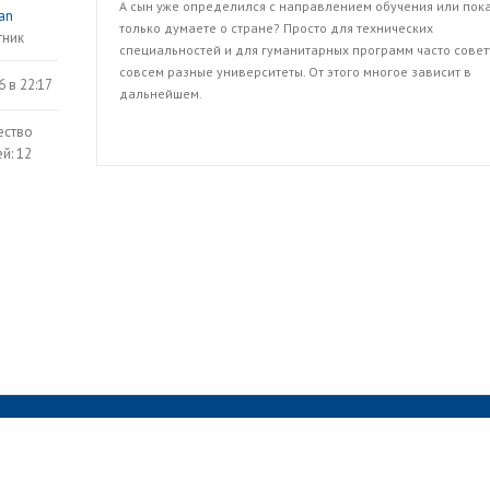
А сын уже определился с направлением обучения или пок
an
только думаете о стране? Просто для технических
тник
специальностей и для гуманитарных программ часто сове
совсем разные университеты. От этого многое зависит в
6 в 22:17
дальнейшем.
ество
й: 12