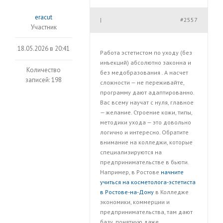
eracut
#2557
|
Участник
18.05.2026 в 20:41
Работа эстетистом по уходу (без
инъекций) абсолютно законна и
Количество
без медобразования . А насчет
записей: 198
сложности — не переживайте,
программу дают адаптированно.
Вас всему научат с нуля, главное
— желание. Строение кожи, типы,
методики ухода — это довольно
логично и интересно. Обратите
внимание на колледжи, которые
специализируются на
предпринимательстве в бьюти.
Например, в Ростове
начните
учиться на косметолога-эстетиста
в Ростове-на-Дону
в Колледже
экономики, коммерции и
предпринимательства, там дают
базу, понятную даже