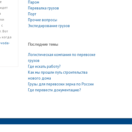
е
Паром
 идет
Перевалка грузов
я
Порт
тки
Прочие вопросы
 с
Экспедирование грузов
. Вот
ь когда
a-voda-
Последние темы
Логистическая компания по перевозке
грузов
Где искать работу?
Как мы прошли путь строительства
нового дома
Грузы для перевозки зерна по России
Где перевести документацию?