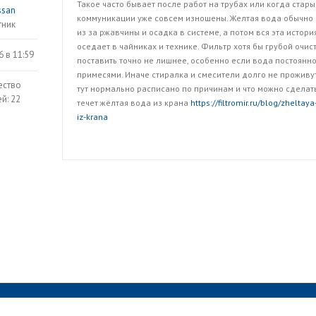
Такое часто бывает после работ на трубах или когда стары
ssan
коммуникации уже совсем изношены. Желтая вода обычно
тник
из за ржавчины и осадка в системе, а потом вся эта истори
оседает в чайниках и технике. Фильтр хотя бы грубой очис
6 в 11:59
поставить точно не лишнее, особенно если вода постоянно
примесями. Иначе стиралка и смесители долго не проживут
ество
тут нормально расписано по причинам и что можно сделат
й: 22
течет жёлтая вода из крана
https://filtromir.ru/blog/zheltay
iz-krana