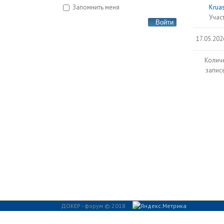
Запомнить меня
Krua
Учас
Войти
17.05.202
Колич
записе
ДОКЕР - форум © 2018