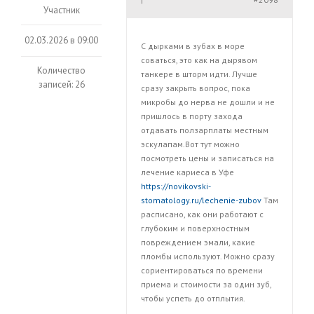
|
Участник
02.03.2026 в 09:00
С дырками в зубах в море
соваться, это как на дырявом
Количество
танкере в шторм идти. Лучше
записей: 26
сразу закрыть вопрос, пока
микробы до нерва не дошли и не
пришлось в порту захода
отдавать ползарплаты местным
эскулапам.Вот тут можно
посмотреть цены и записаться на
лечение кариеса в Уфе
https://novikovski-
stomatology.ru/lechenie-zubov
Там
расписано, как они работают с
глубоким и поверхностным
повреждением эмали, какие
пломбы используют. Можно сразу
сориентироваться по времени
приема и стоимости за один зуб,
чтобы успеть до отплытия.