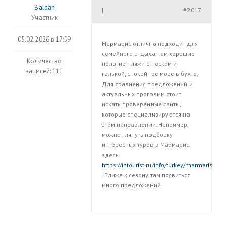
Baldan
#2017
|
Участник
05.02.2026 в 17:59
Мармарис отлично подходит для
семейного отдыха, там хорошие
Количество
пологие пляжи с песком и
записей: 111
галькой, спокойное море в бухте.
Для сравнения предложений и
актуальных программ стоит
искать проверенные сайты,
которые специализируются на
этом направлении. Например,
можно глянуть подборку
интересных туров в Мармарис
здесь
https://intourist.ru/info/turkey/marmaris
. Ближе к сезону там появиться
много предложений.