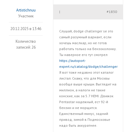
Artistichnuu
#1830
|
Участник
20.12.2025 в 13:46
Слушай, dodge challenger se это
самый разумный вариант, если
Количество
хочешь маслкар, но не готов
записей: 26
работать только на бензоколонку.
Ты наверное его тут смотрел
https://autoport-
expert.ru/catalog/dodge/challenger
Я вот тоже недавно этот каталог
листал. Скажу, что для Москвы
вообще выше крыши. Выглядит на
миллион, а налоги не такие
конские, как за 5.7 HEMI. Движок
Pentastar надежный, ест 92-й
бензин и не морщится.
Единственный минус, задний
привод, зимой в Подмосковье
надо быть аккуратнее.