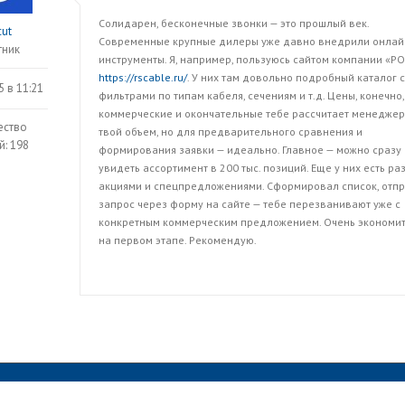
Солидарен, бесконечные звонки — это прошлый век.
cut
Современные крупные дилеры уже давно внедрили онлай
тник
инструменты. Я, например, пользуюсь сайтом компании «Р
https://rscable.ru/
. У них там довольно подробный каталог с
5 в 11:21
фильтрами по типам кабеля, сечениям и т.д. Цены, конечно,
коммерческие и окончательные тебе рассчитает менеджер
ество
твой объем, но для предварительного сравнения и
й: 198
формирования заявки — идеально. Главное — можно сразу
увидеть ассортимент в 200 тыс. позиций. Еще у них есть ра
акциями и спецпредложениями. Сформировал список, отп
запрос через форму на сайте — тебе перезванивают уже с
конкретным коммерческим предложением. Очень экономит
на первом этапе. Рекомендую.