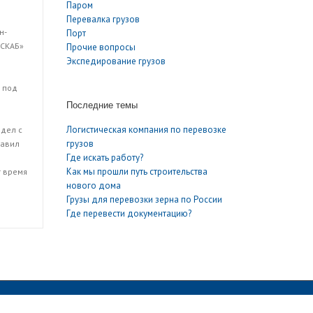
Паром
Перевалка грузов
н-
Порт
ОСКАБ»
Прочие вопросы
Экспедирование грузов
 под
Последние темы
Логистическая компания по перевозке
здел с
грузов
равил
Где искать работу?
Как мы прошли путь строительства
 время
нового дома
Грузы для перевозки зерна по России
Где перевести документацию?