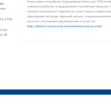
Очень важно подобрать подходящую помпу для СОЖ кото
sam
стабильно работает и выдерживает постоянные нагрузки. 
тник
смотреть на модели с защитой от сухого хода и стойкостью
абразивным частицам. Хороший каталог специализирован
5 в 13:04
насосов с описанием характеристик есть вот тут
https://itltech.ru/nasosnoe-oborudovanie/nasosy-sozh/
.
ество
й: 90