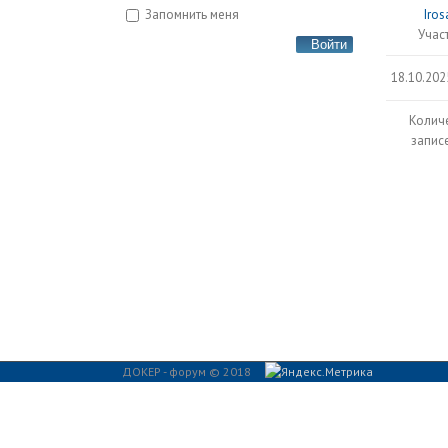
Запомнить меня
Iro
Учас
Войти
18.10.202
Колич
записе
ДОКЕР - форум © 2018