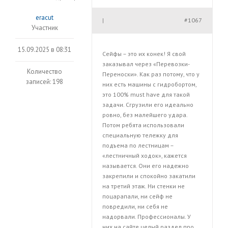
eracut
#1067
|
Участник
15.09.2025 в 08:31
Сейфы – это их конек! Я свой
заказывал через «Перевозки-
Количество
Переноски». Как раз потому, что у
записей: 198
них есть машины с гидробортом,
это 100% must have для такой
задачи. Сгрузили его идеально
ровно, без малейшего удара.
Потом ребята использовали
специальную тележку для
подъема по лестницам –
«лестничный ходок», кажется
называется. Они его надежно
закрепили и спокойно закатили
на третий этаж. Ни стенки не
поцарапали, ни сейф не
повредили, ни себя не
надорвали. Профессионалы. У
них на сайте целый раздел про