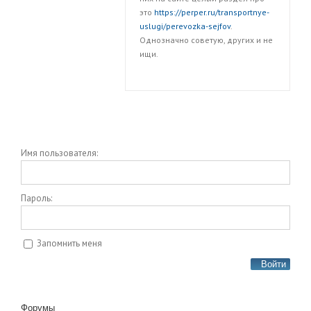
это
https://perper.ru/transportnye-
uslugi/perevozka-sejfov
.
Однозначно советую, других и не
ищи.
Имя пользователя:
Пароль:
Запомнить меня
Войти
Форумы